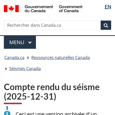
Sélectio
/
EN
Passer
Passer
Passer
Government
de
au
à
à
of
contenu
« Au
la
la
Canada
Rechercher
Rechercher
principal
sujet
version
Rec
langue
dans
du
HTML
Canada.ca
gouvernement »
simplifiée
Menu
MENU
PRINCIPAL
Vous
Canada.ca
Ressources naturelles Canada
êtes
ici
Séismes Canada
:
Compte rendu du séisme
(2025-12-31)
Ceci est une version archivée d'un