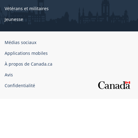
Vétérans et militaires
Jeunesse
Organisation
Médias sociaux
du
Applications mobiles
gouvernement
du
À propos de Canada.ca
Canada
Avis
Confidentialité