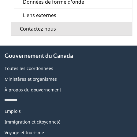
Données de forme d'onde
Liens externes
Contactez nous
À
Gouvernement du Canada
propos
de
Toutes les coordonnées
ce
Ministères et organismes
site
À propos du gouvernement
Thèmes
Emplois
et
sujets
Immigration et citoyenneté
Voyage et tourisme