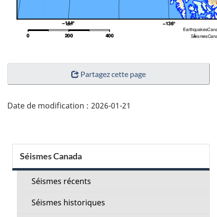
"Détails
Partagez cette page
de
la
page"
Date de modification :
2026-01-21
Menu
Séismes Canada
de
la
Séismes récents
section
Séismes historiques